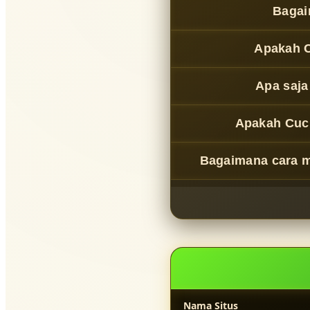
Cucibet menawarkan naviga
Bagai
memberikan pengalaman ak
Gunakan selalu alamat resm
Apakah C
lebih cepat, aman, dan tan
Ya, Cucibet dapat diakses
Apa saja
optimal dan mudah diguna
Cucibet mengutamakan kem
Apakah Cuci
untuk memberikan pengala
Tentu. Seluruh halaman Cu
Bagaimana cara m
mudah digunakan melalui 
Informasi terbaru dapat d
selalu memperoleh informa
Nama Situs