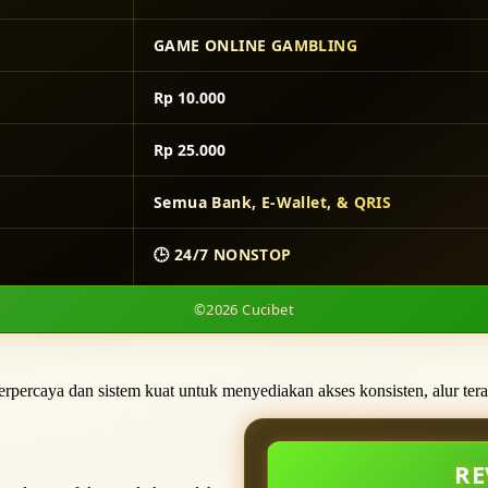
GAME ONLINE GAMBLING
Rp 10.000
Rp 25.000
Semua Bank, E-Wallet, & QRIS
🕒 24/7 NONSTOP
©2026 Cucibet
ercaya dan sistem kuat untuk menyediakan akses konsisten, alur terara
RE