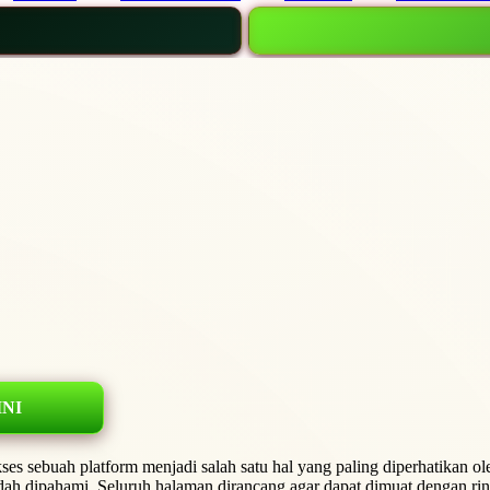
INI
s sebuah platform menjadi salah satu hal yang paling diperhatikan ol
udah dipahami. Seluruh halaman dirancang agar dapat dimuat dengan r