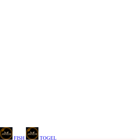
FISH
TOGEL