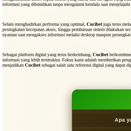
informasi yang dibutuhkan tanpa mengalami kendala saat menjelajahi
Selain menghadirkan performa yang optimal,
Cucibet
juga terus mel
peningkatan kecepatan akses, hingga pembaruan sistem dilakukan sec
nyaman saat mengakses informasi melalui desktop maupun perangkat s
Sebagai platform digital yang terus berkembang,
Cucibet
berkomitmen
informasi yang lebih terstruktur. Fokus kami adalah memberikan pen
menjadikan
Cucibet
sebagai salah satu referensi digital yang dapat di
Apa y