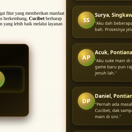
ai fitur yang memberikan manfaat
Surya, Singka
SS
rus berkembang,
Cucibet
berharap
"Aku dah beberapa
 yang lebih baik melalui layanan
bah. Prosesnya jela
Acuk, Pontian
AP
"Aku suke main di
game baru pun raji
jenuh lah."
Daniel, Pontia
DP
"Pernah ada masal
Cucibet, dak sampa
main di sini."