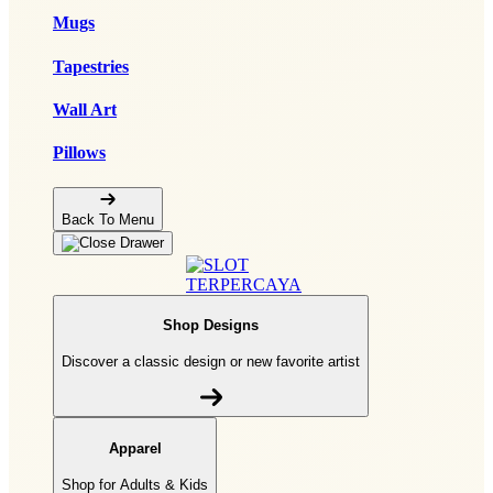
Mugs
Tapestries
Wall Art
Pillows
Back To Menu
Shop Designs
Discover a classic design or new favorite artist
Apparel
Shop for Adults & Kids