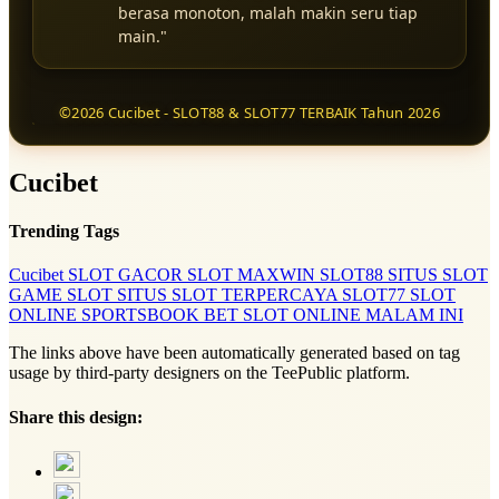
berasa monoton, malah makin seru tiap
main."
©2026 Cucibet - SLOT88 & SLOT77 TERBAIK Tahun 2026
Cucibet
Trending Tags
Cucibet
SLOT GACOR
SLOT MAXWIN
SLOT88
SITUS SLOT
GAME SLOT
SITUS SLOT TERPERCAYA
SLOT77
SLOT
ONLINE
SPORTSBOOK BET
SLOT ONLINE MALAM INI
The links above have been automatically generated based on tag
usage by third-party designers on the TeePublic platform.
Share this design: