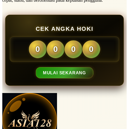
cepat, stabil, dan berorientasi pada kepuasan pengguna.
CEK ANGKA HOKI
0
0
0
0
MULAI SEKARANG