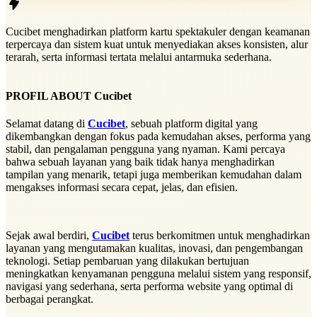
Cucibet menghadirkan platform kartu spektakuler dengan keamanan
terpercaya dan sistem kuat untuk menyediakan akses konsisten, alur
terarah, serta informasi tertata melalui antarmuka sederhana.
PROFIL ABOUT Cucibet
Selamat datang di
Cucibet
, sebuah platform digital yang
dikembangkan dengan fokus pada kemudahan akses, performa yang
stabil, dan pengalaman pengguna yang nyaman. Kami percaya
bahwa sebuah layanan yang baik tidak hanya menghadirkan
tampilan yang menarik, tetapi juga memberikan kemudahan dalam
mengakses informasi secara cepat, jelas, dan efisien.
Sejak awal berdiri,
Cucibet
terus berkomitmen untuk menghadirkan
layanan yang mengutamakan kualitas, inovasi, dan pengembangan
teknologi. Setiap pembaruan yang dilakukan bertujuan
meningkatkan kenyamanan pengguna melalui sistem yang responsif,
navigasi yang sederhana, serta performa website yang optimal di
berbagai perangkat.