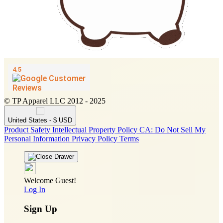
© TP Apparel LLC 2012 - 2025
United States - $ USD
Product Safety
Intellectual Property Policy
CA: Do Not Sell My
Personal Information
Privacy Policy
Terms
Welcome Guest!
Log In
Sign Up