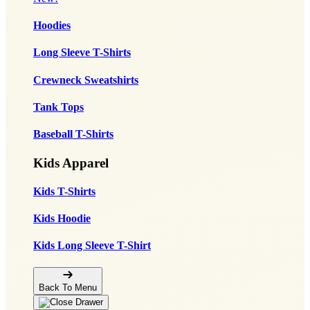
Hoodies
Long Sleeve T-Shirts
Crewneck Sweatshirts
Tank Tops
Baseball T-Shirts
Kids Apparel
Kids T-Shirts
Kids Hoodie
Kids Long Sleeve T-Shirt
Back To Menu