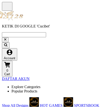
KETIK DI GOOGLE 'Cucibet'
Account
0
Cart
DAFTAR AKUN
Explore Categories
Popular Products
Shop All Designs
HOT GAMES
SPORTSBOOK