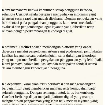
Kami memahami bahwa kebutuhan setiap pengguna berbeda,
sehingga
Cucibet
selalu berupaya menyediakan informasi yang
tersusun secara rapi dan mudah dipahami. Dengan pendekatan yang
berorientasi pada pengalaman pengguna, kami terus melakukan
evaluasi dan pengembangan agar layanan yang diberikan tetap
relevan dengan perkembangan teknologi digital.
Komitmen
Cucibet
adalah membangun platform yang dapat
dipercaya melalui pengelolaan sistem yang profesional, peningkatan
kualitas layanan secara berkelanjutan, serta dukungan teknologi
yang mampu memberikan pengalaman penggunaan yang lebih baik.
Kami percaya bahwa kualitas layanan merupakan fondasi utama
dalam membangun kepercayaan pengguna.
Ke depannya, kami akan terus berinovasi dan mengembangkan
berbagai fitur yang memberikan manfaat serta kemudahan bagi
seluruh pengguna. Dengan semangat untuk terus berkembang,
Cucibet
berharap dapat menjadi platform digital yang mampu
menghadirkan pengalaman yang lebih baik melalui layanan yang