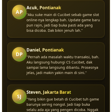
Acuk, Pontianak
AP
"Aku suke main di Cucibet sebab game slot
online-nya lengkap bah. Update game baru
pun rajin, jadi tiap buka pasti ada yang
bisa dicoba. Dak bikin jenuh lah."
Daniel, Pontianak
DP
"Pernah ada masalah waktu transaksi, bah.
Aku langsung hubungi CS Cucibet, dak
sampai lama langsung dibantu. Prosesnya
jelas, jadi makin yakin main di sini."
Steven, Jakarta Barat
SJ
"Yang bikin gue betah di Cucibet tuh game
barunya sering nongol. Jadi tiap buka
selalu ada aja yang pengen dicoba. Nggak