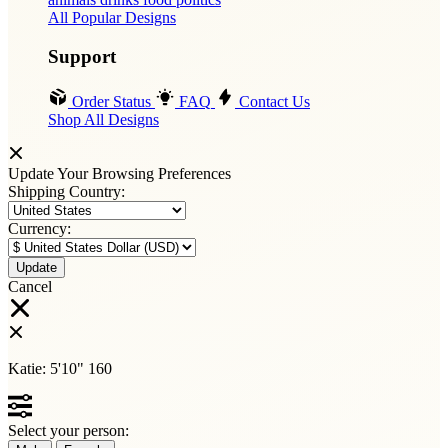
All Popular Designs
Support
Order Status
FAQ
Contact Us
Shop All Designs
Update Your Browsing Preferences
Shipping Country:
Currency:
Cancel
Katie:
5'10"
160
Select your person: