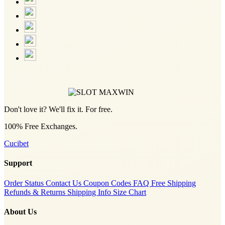
Don't love it? We'll fix it. For free.
100% Free Exchanges.
Cucibet
Support
Order Status
Contact Us
Coupon Codes
FAQ
Free Shipping
Refunds & Returns
Shipping Info
Size Chart
About Us