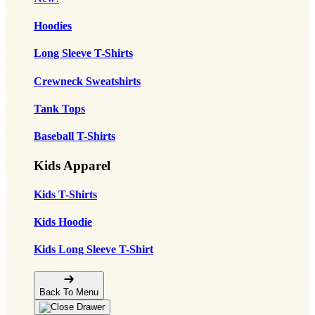
Hoodies
Long Sleeve T-Shirts
Crewneck Sweatshirts
Tank Tops
Baseball T-Shirts
Kids Apparel
Kids T-Shirts
Kids Hoodie
Kids Long Sleeve T-Shirt
Back To Menu