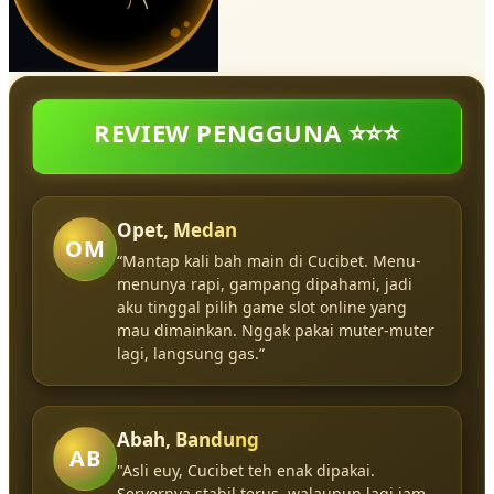
REVIEW PENGGUNA ⭐⭐⭐
Opet, Medan
OM
“Mantap kali bah main di Cucibet. Menu-
menunya rapi, gampang dipahami, jadi
aku tinggal pilih game slot online yang
mau dimainkan. Nggak pakai muter-muter
lagi, langsung gas.”
Abah, Bandung
AB
"Asli euy, Cucibet teh enak dipakai.
Servernya stabil terus, walaupun lagi jam