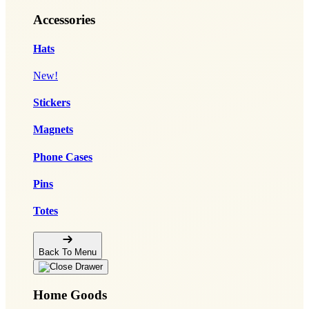
Accessories
Hats
New!
Stickers
Magnets
Phone Cases
Pins
Totes
Back To Menu
Home Goods