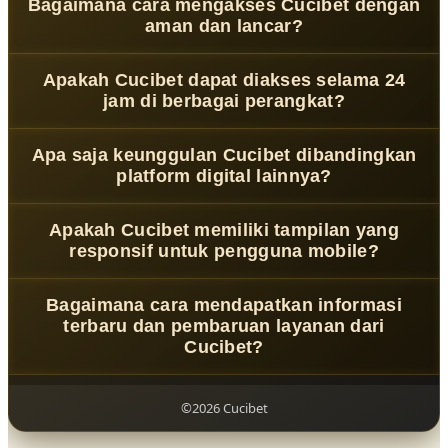
Bagaimana cara mengakses Cucibet dengan
yang stabil, serta tampilan yang responsif. Kombinasi
aman dan lancar?
tersebut memberikan pengalaman akses yang lebih
nyaman di berbagai perangkat.
Gunakan selalu alamat resmi Cucibet dan pastikan
Apakah Cucibet dapat diakses selama 24
koneksi internet dalam kondisi stabil agar proses akses
jam di berbagai perangkat?
berjalan lebih cepat, aman, dan tanpa kendala.
Ya, Cucibet dapat diakses kapan saja melalui desktop,
Apa saja keunggulan Cucibet dibandingkan
laptop, tablet, maupun smartphone dengan tampilan
platform digital lainnya?
yang tetap optimal dan mudah digunakan.
Cucibet mengutamakan kemudahan navigasi, kecepatan
Apakah Cucibet memiliki tampilan yang
akses, serta pengembangan layanan secara berkelanjutan
responsif untuk pengguna mobile?
untuk memberikan pengalaman yang lebih baik bagi
pengguna.
Tentu. Seluruh halaman Cucibet telah dioptimalkan agar
Bagaimana cara mendapatkan informasi
tampil nyaman di berbagai ukuran layar sehingga tetap
terbaru dan pembaruan layanan dari
mudah digunakan melalui perangkat mobile.
Cucibet?
Informasi terbaru dapat ditemukan melalui halaman
resmi Cucibet yang diperbarui secara berkala agar
©2026 Cucibet
pengguna selalu memperoleh informasi yang akurat dan