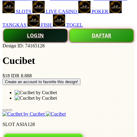
SLOTS
LIVE CASINO
POKER
TANGKAS
FISH
TOGEL
LOGIN
DAFTAR
Design ID: 74165128
Cucibet
$18
IDR 8.888
Create an account to favorite this design!
SLOT ASIA128