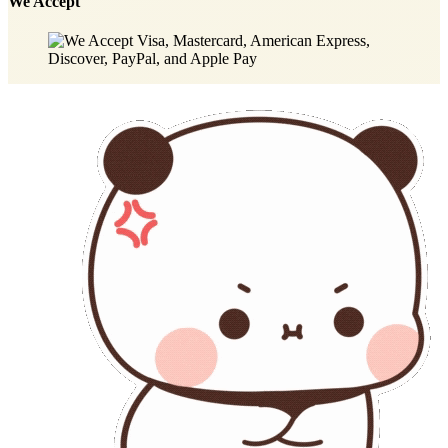
We Accept