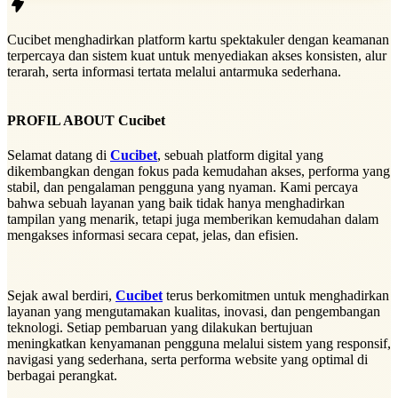
Cucibet menghadirkan platform kartu spektakuler dengan keamanan
terpercaya dan sistem kuat untuk menyediakan akses konsisten, alur
terarah, serta informasi tertata melalui antarmuka sederhana.
PROFIL ABOUT Cucibet
Selamat datang di
Cucibet
, sebuah platform digital yang
dikembangkan dengan fokus pada kemudahan akses, performa yang
stabil, dan pengalaman pengguna yang nyaman. Kami percaya
bahwa sebuah layanan yang baik tidak hanya menghadirkan
tampilan yang menarik, tetapi juga memberikan kemudahan dalam
mengakses informasi secara cepat, jelas, dan efisien.
Sejak awal berdiri,
Cucibet
terus berkomitmen untuk menghadirkan
layanan yang mengutamakan kualitas, inovasi, dan pengembangan
teknologi. Setiap pembaruan yang dilakukan bertujuan
meningkatkan kenyamanan pengguna melalui sistem yang responsif,
navigasi yang sederhana, serta performa website yang optimal di
berbagai perangkat.