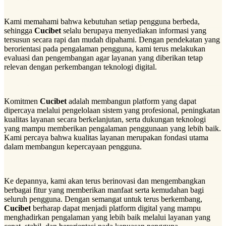
Kami memahami bahwa kebutuhan setiap pengguna berbeda,
sehingga
Cucibet
selalu berupaya menyediakan informasi yang
tersusun secara rapi dan mudah dipahami. Dengan pendekatan yang
berorientasi pada pengalaman pengguna, kami terus melakukan
evaluasi dan pengembangan agar layanan yang diberikan tetap
relevan dengan perkembangan teknologi digital.
Komitmen
Cucibet
adalah membangun platform yang dapat
dipercaya melalui pengelolaan sistem yang profesional, peningkatan
kualitas layanan secara berkelanjutan, serta dukungan teknologi
yang mampu memberikan pengalaman penggunaan yang lebih baik.
Kami percaya bahwa kualitas layanan merupakan fondasi utama
dalam membangun kepercayaan pengguna.
Ke depannya, kami akan terus berinovasi dan mengembangkan
berbagai fitur yang memberikan manfaat serta kemudahan bagi
seluruh pengguna. Dengan semangat untuk terus berkembang,
Cucibet
berharap dapat menjadi platform digital yang mampu
menghadirkan pengalaman yang lebih baik melalui layanan yang