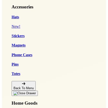
Accessories
Hats
New!
Stickers
Magnets
Phone Cases
Pins
Totes
Back To Menu
Home Goods