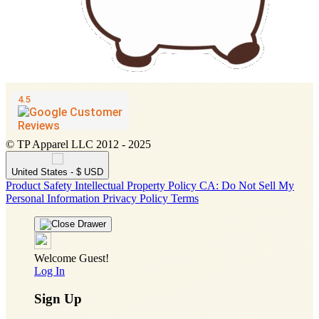
© TP Apparel LLC 2012 - 2025
United States - $ USD
Product Safety
Intellectual Property Policy
CA: Do Not Sell My
Personal Information
Privacy Policy
Terms
Welcome Guest!
Log In
Sign Up