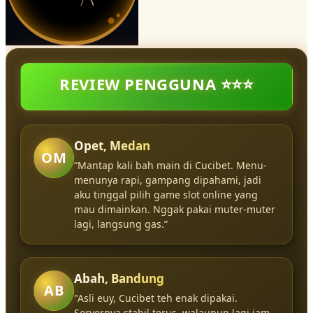
REVIEW PENGGUNA ⭐⭐⭐
Opet, Medan
OM
“Mantap kali bah main di Cucibet. Menu-
menunya rapi, gampang dipahami, jadi
aku tinggal pilih game slot online yang
mau dimainkan. Nggak pakai muter-muter
lagi, langsung gas.”
Abah, Bandung
AB
"Asli euy, Cucibet teh enak dipakai.
Servernya stabil terus, walaupun lagi jam