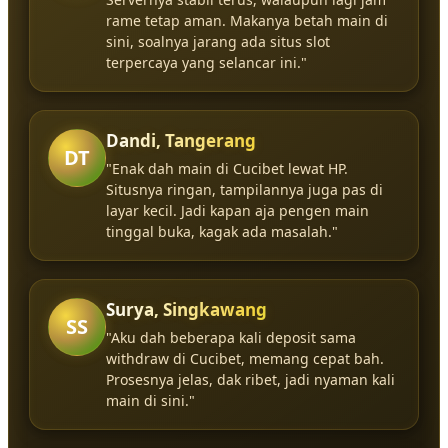
rame tetap aman. Makanya betah main di
sini, soalnya jarang ada situs slot
terpercaya yang selancar ini."
Dandi, Tangerang
DT
"Enak dah main di Cucibet lewat HP.
Situsnya ringan, tampilannya juga pas di
layar kecil. Jadi kapan aja pengen main
tinggal buka, kagak ada masalah."
Surya, Singkawang
SS
"Aku dah beberapa kali deposit sama
withdraw di Cucibet, memang cepat bah.
Prosesnya jelas, dak ribet, jadi nyaman kali
main di sini."