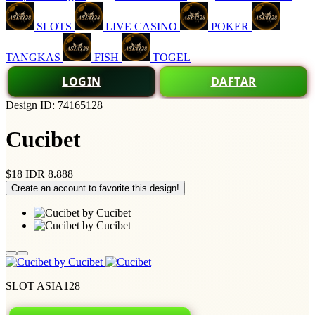
SLOTS
LIVE CASINO
POKER
TANGKAS
FISH
TOGEL
LOGIN
DAFTAR
Design ID: 74165128
Cucibet
$18
IDR 8.888
Create an account to favorite this design!
SLOT ASIA128