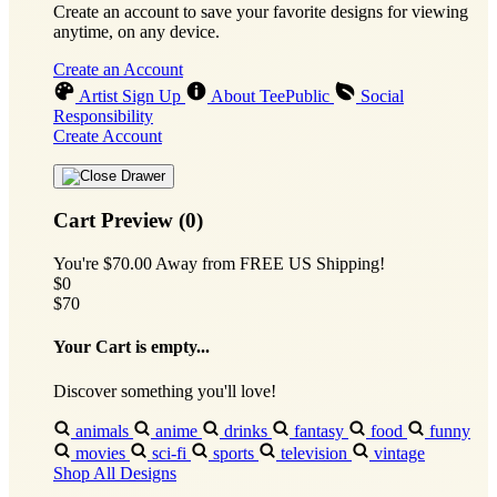
Create an account to save your favorite designs for viewing
anytime, on any device.
Create an Account
Artist Sign Up
About TeePublic
Social
Responsibility
Create Account
Cart Preview (0)
You're
$70.00
Away from
FREE US Shipping!
$0
$70
Your Cart is empty...
Discover something you'll love!
animals
anime
drinks
fantasy
food
funny
movies
sci-fi
sports
television
vintage
Shop All Designs