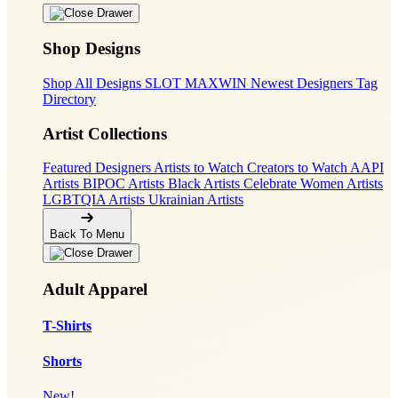
Shop Designs
Shop All Designs
SLOT MAXWIN
Newest Designers
Tag
Directory
Artist Collections
Featured Designers
Artists to Watch
Creators to Watch
AAPI
Artists
BIPOC Artists
Black Artists
Celebrate Women Artists
LGBTQIA Artists
Ukrainian Artists
Back To Menu
Adult Apparel
T-Shirts
Shorts
New!