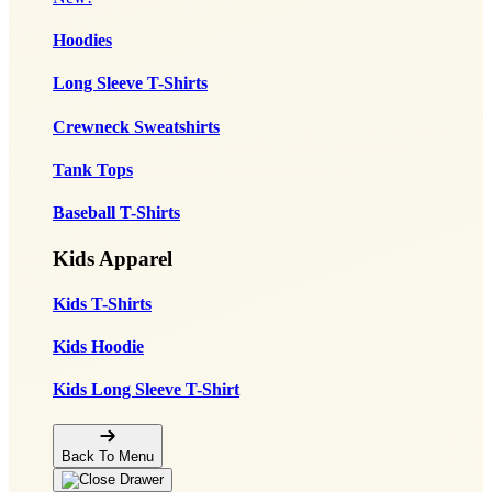
Hoodies
Long Sleeve T-Shirts
Crewneck Sweatshirts
Tank Tops
Baseball T-Shirts
Kids Apparel
Kids T-Shirts
Kids Hoodie
Kids Long Sleeve T-Shirt
Back To Menu