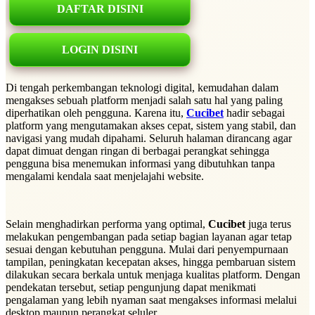
DAFTAR DISINI
LOGIN DISINI
Di tengah perkembangan teknologi digital, kemudahan dalam
mengakses sebuah platform menjadi salah satu hal yang paling
diperhatikan oleh pengguna. Karena itu,
Cucibet
hadir sebagai
platform yang mengutamakan akses cepat, sistem yang stabil, dan
navigasi yang mudah dipahami. Seluruh halaman dirancang agar
dapat dimuat dengan ringan di berbagai perangkat sehingga
pengguna bisa menemukan informasi yang dibutuhkan tanpa
mengalami kendala saat menjelajahi website.
Selain menghadirkan performa yang optimal,
Cucibet
juga terus
melakukan pengembangan pada setiap bagian layanan agar tetap
sesuai dengan kebutuhan pengguna. Mulai dari penyempurnaan
tampilan, peningkatan kecepatan akses, hingga pembaruan sistem
dilakukan secara berkala untuk menjaga kualitas platform. Dengan
pendekatan tersebut, setiap pengunjung dapat menikmati
pengalaman yang lebih nyaman saat mengakses informasi melalui
desktop maupun perangkat seluler.