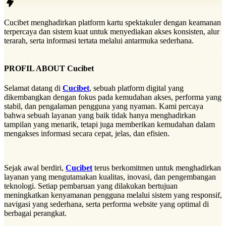
Cucibet menghadirkan platform kartu spektakuler dengan keamanan
terpercaya dan sistem kuat untuk menyediakan akses konsisten, alur
terarah, serta informasi tertata melalui antarmuka sederhana.
PROFIL ABOUT Cucibet
Selamat datang di
Cucibet
, sebuah platform digital yang
dikembangkan dengan fokus pada kemudahan akses, performa yang
stabil, dan pengalaman pengguna yang nyaman. Kami percaya
bahwa sebuah layanan yang baik tidak hanya menghadirkan
tampilan yang menarik, tetapi juga memberikan kemudahan dalam
mengakses informasi secara cepat, jelas, dan efisien.
Sejak awal berdiri,
Cucibet
terus berkomitmen untuk menghadirkan
layanan yang mengutamakan kualitas, inovasi, dan pengembangan
teknologi. Setiap pembaruan yang dilakukan bertujuan
meningkatkan kenyamanan pengguna melalui sistem yang responsif,
navigasi yang sederhana, serta performa website yang optimal di
berbagai perangkat.