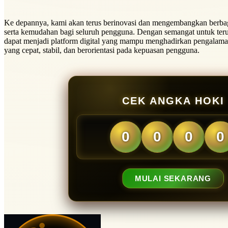
Ke depannya, kami akan terus berinovasi dan mengembangkan berbag
serta kemudahan bagi seluruh pengguna. Dengan semangat untuk te
dapat menjadi platform digital yang mampu menghadirkan pengalaman
yang cepat, stabil, dan berorientasi pada kepuasan pengguna.
CEK ANGKA HOKI
0
0
0
0
MULAI SEKARANG