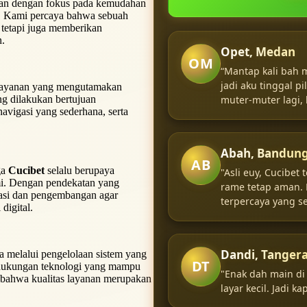
gkan dengan fokus pada kemudahan
n. Kami percaya bahwa sebuah
 tetapi juga memberikan
n.
Opet, Medan
OM
“Mantap kali bah 
jadi aku tinggal p
layanan yang mengutamakan
muter-muter lagi,
ng dilakukan bertujuan
avigasi yang sederhana, serta
Abah, Bandun
AB
ga
Cucibet
selalu berupaya
"Asli euy, Cucibet
mi. Dengan pendekatan yang
rame tetap aman. M
uasi dan pengembangan agar
terpercaya yang se
digital.
Dandi, Tanger
 melalui pengelolaan sistem yang
DT
ta dukungan teknologi yang mampu
"Enak dah main di 
bahwa kualitas layanan merupakan
layar kecil. Jadi 