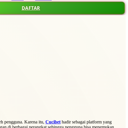
DAFTAR
eh pengguna. Karena itu,
Cucibet
hadir sebagai platform yang
ingan di berbagai perangkat sehingga pengguna bisa menemukan