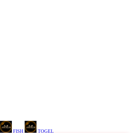
FISH
TOGEL