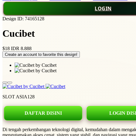
LOGIN
Design ID: 74165128
Cucibet
$18
IDR 8.888
Create an account to favorite this design!
SLOT ASIA128
DAFTAR DISINI
LOGIN DIS
Di tengah perkembangan teknologi digital, kemudahan dalam mengakse
mengutamakan akses cepat, sistem yang stabil, dan navigasi yang m