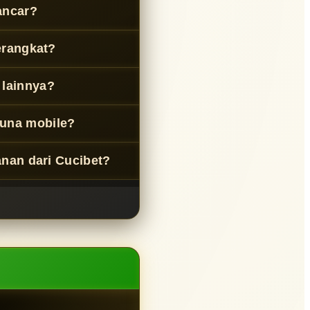
sif. Kombinasi tersebut
ancar?
 proses akses berjalan
erangkat?
engan tampilan yang tetap
 lainnya?
 secara berkelanjutan
guna mobile?
ayar sehingga tetap
nan dari Cucibet?
berkala agar pengguna