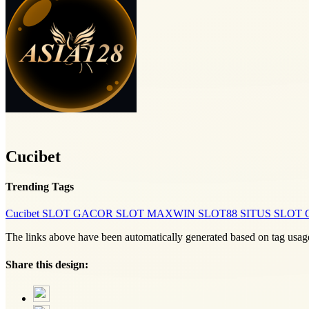
Cucibet
Trending Tags
Cucibet
SLOT GACOR
SLOT MAXWIN
SLOT88
SITUS SLOT
The links above have been automatically generated based on tag usage
Share this design: