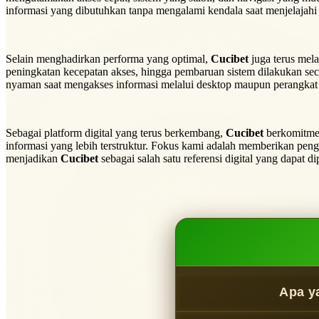
informasi yang dibutuhkan tanpa mengalami kendala saat menjelajahi
Selain menghadirkan performa yang optimal,
Cucibet
juga terus mel
peningkatan kecepatan akses, hingga pembaruan sistem dilakukan sec
nyaman saat mengakses informasi melalui desktop maupun perangkat s
Sebagai platform digital yang terus berkembang,
Cucibet
berkomitmen
informasi yang lebih terstruktur. Fokus kami adalah memberikan pen
menjadikan
Cucibet
sebagai salah satu referensi digital yang dapat di
Apa y