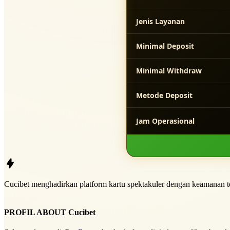
Jenis Layanan
Minimal Deposit
Minimal Withdraw
Metode Deposit
Jam Operasional
Cucibet menghadirkan platform kartu spektakuler dengan keamanan terp
PROFIL ABOUT Cucibet