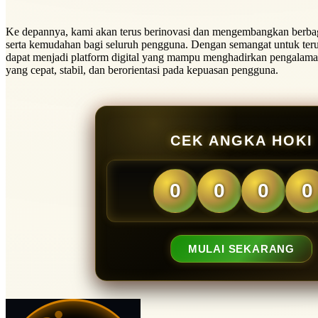
Ke depannya, kami akan terus berinovasi dan mengembangkan berbag
serta kemudahan bagi seluruh pengguna. Dengan semangat untuk te
dapat menjadi platform digital yang mampu menghadirkan pengalaman
yang cepat, stabil, dan berorientasi pada kepuasan pengguna.
CEK ANGKA HOKI
0
0
0
0
MULAI SEKARANG