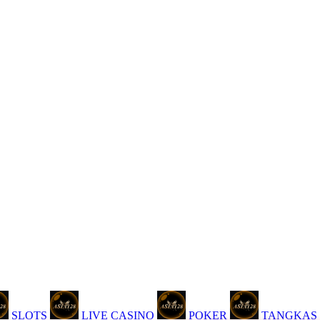
SLOTS
LIVE CASINO
POKER
TANGKAS