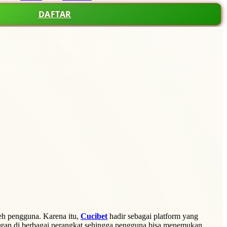
DAFTAR
eh pengguna. Karena itu,
Cucibet
hadir sebagai platform yang
ingan di berbagai perangkat sehingga pengguna bisa menemukan