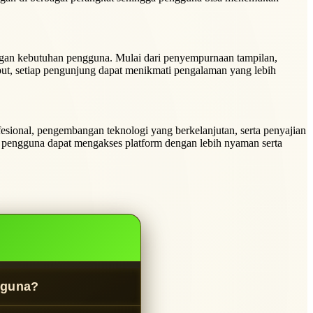
ngan kebutuhan pengguna. Mulai dari penyempurnaan tampilan,
but, setiap pengunjung dapat menikmati pengalaman yang lebih
esional, pengembangan teknologi yang berkelanjutan, serta penyajian
p pengguna dapat mengakses platform dengan lebih nyaman serta
gguna?