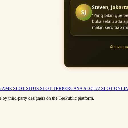
Steven, Jakart
SJ
"Yang bikin gue be
buka selalu ada a
makin seru tiap ma
©2026 Cuc
GAME SLOT
SITUS SLOT TERPERCAYA
SLOT77
SLOT ONLI
 by third-party designers on the TeePublic platform.