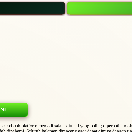
INI
s sebuah platform menjadi salah satu hal yang paling diperhatikan ol
udah dipahami. Seluruh halaman dirancang agar dapat dimuat dengan r