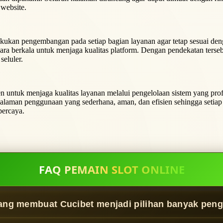
 website.
akukan pengembangan pada setiap bagian layanan agar tetap sesuai de
ara berkala untuk menjaga kualitas platform. Dengan pendekatan terse
eluler.
 untuk menjaga kualitas layanan melalui pengelolaan sistem yang prof
galaman penggunaan yang sederhana, aman, dan efisien sehingga setia
percaya.
FAQ PEMAIN SLOT ONLINE
ang membuat Cucibet menjadi pilihan banyak pen