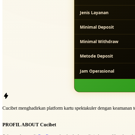
Jenis Layanan
Minimal Deposit
Minimal Withdraw
Metode Deposit
Jam Operasional
Cucibet menghadirkan platform kartu spektakuler dengan keamanan terp
PROFIL ABOUT Cucibet