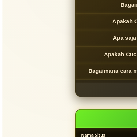
Cucibet menawarkan naviga
Bagai
memberikan pengalaman ak
Gunakan selalu alamat resm
Apakah C
lebih cepat, aman, dan tan
Ya, Cucibet dapat diakses
Apa saja
optimal dan mudah diguna
Cucibet mengutamakan kem
Apakah Cuci
untuk memberikan pengala
Tentu. Seluruh halaman Cu
Bagaimana cara m
mudah digunakan melalui 
Informasi terbaru dapat d
selalu memperoleh informa
Nama Situs