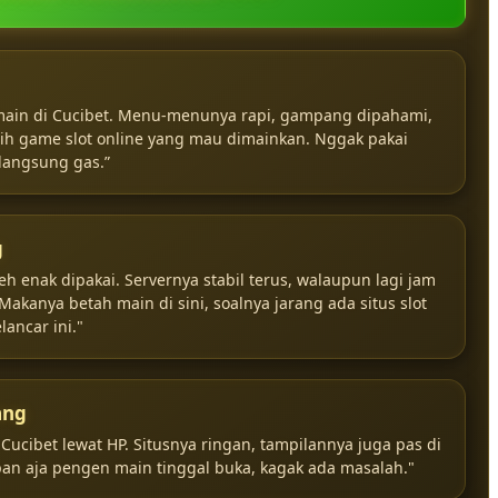
main di Cucibet. Menu-menunya rapi, gampang dipahami,
ilih game slot online yang mau dimainkan. Nggak pakai
 langsung gas.”
g
 teh enak dipakai. Servernya stabil terus, walaupun lagi jam
akanya betah main di sini, soalnya jarang ada situs slot
lancar ini."
ang
Cucibet lewat HP. Situsnya ringan, tampilannya juga pas di
kapan aja pengen main tinggal buka, kagak ada masalah."