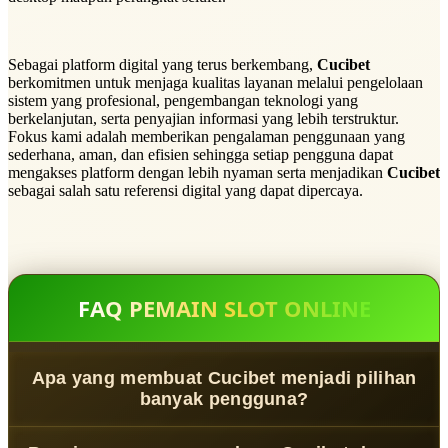
Sebagai platform digital yang terus berkembang,
Cucibet
berkomitmen untuk menjaga kualitas layanan melalui pengelolaan
sistem yang profesional, pengembangan teknologi yang
berkelanjutan, serta penyajian informasi yang lebih terstruktur.
Fokus kami adalah memberikan pengalaman penggunaan yang
sederhana, aman, dan efisien sehingga setiap pengguna dapat
mengakses platform dengan lebih nyaman serta menjadikan
Cucibet
sebagai salah satu referensi digital yang dapat dipercaya.
FAQ PEMAIN SLOT ONLINE
Apa yang membuat Cucibet menjadi pilihan
banyak pengguna?
Cucibet menawarkan navigasi yang mudah, performa