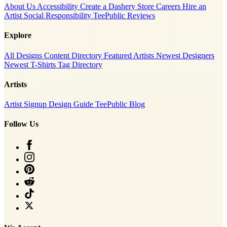
About Us
Accessibility
Create a Dashery Store
Careers
Hire an
Artist
Social Responsibility
TeePublic Reviews
Explore
All Designs
Content Directory
Featured Artists
Newest Designers
Newest T-Shirts
Tag Directory
Artists
Artist Signup
Design Guide
TeePublic Blog
Follow Us