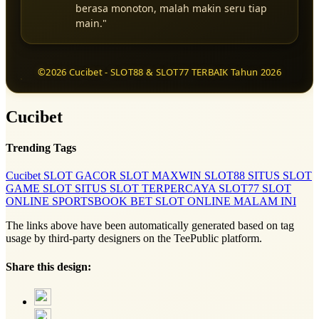
berasa monoton, malah makin seru tiap
main."
©2026 Cucibet - SLOT88 & SLOT77 TERBAIK Tahun 2026
Cucibet
Trending Tags
Cucibet
SLOT GACOR
SLOT MAXWIN
SLOT88
SITUS SLOT
GAME SLOT
SITUS SLOT TERPERCAYA
SLOT77
SLOT
ONLINE
SPORTSBOOK BET
SLOT ONLINE MALAM INI
The links above have been automatically generated based on tag
usage by third-party designers on the TeePublic platform.
Share this design: