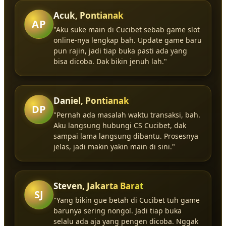
Acuk, Pontianak
AP
"Aku suke main di Cucibet sebab game slot
online-nya lengkap bah. Update game baru
pun rajin, jadi tiap buka pasti ada yang
bisa dicoba. Dak bikin jenuh lah."
Daniel, Pontianak
DP
"Pernah ada masalah waktu transaksi, bah.
Aku langsung hubungi CS Cucibet, dak
sampai lama langsung dibantu. Prosesnya
jelas, jadi makin yakin main di sini."
Steven, Jakarta Barat
SJ
"Yang bikin gue betah di Cucibet tuh game
barunya sering nongol. Jadi tiap buka
selalu ada aja yang pengen dicoba. Nggak