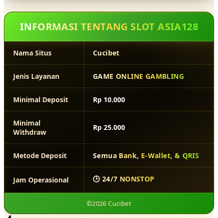
terbaru.
INFORMASI TENTANG SLOT ASIA128
Nama Situs
Cucibet
Jenis Layanan
GAME ONLINE GAMBLING
Minimal Deposit
Rp 10.000
Minimal
Rp 25.000
Withdraw
Metode Deposit
Semua Bank, E-Wallet, & QRIS
🕒 24/7 NONSTOP
Jam Operasional
©2026 Cucibet