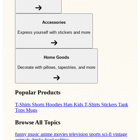
Accessories
Express yourself with stickers and more
Home Goods
Decorate with pillows, tapestries, and more
Popular Products
T-Shirts
Shorts
Hoodies
Hats
Kids T-Shirts
Stickers
Tank
Tops
Mugs
Browse All Topics
funny
music
anime
movies
television
sports
sci-fi
vintage
animals
drinks
food
politics