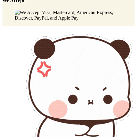
We Accept