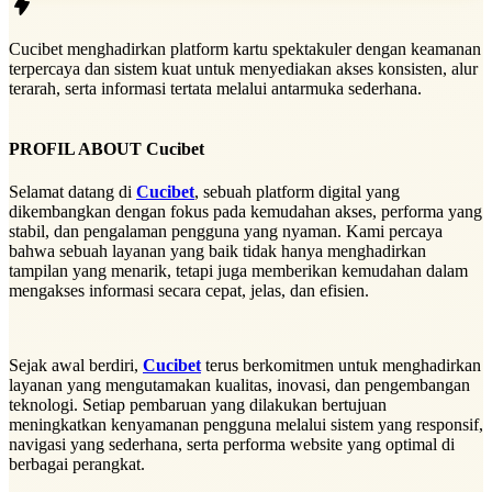
Cucibet menghadirkan platform kartu spektakuler dengan keamanan
terpercaya dan sistem kuat untuk menyediakan akses konsisten, alur
terarah, serta informasi tertata melalui antarmuka sederhana.
PROFIL ABOUT Cucibet
Selamat datang di
Cucibet
, sebuah platform digital yang
dikembangkan dengan fokus pada kemudahan akses, performa yang
stabil, dan pengalaman pengguna yang nyaman. Kami percaya
bahwa sebuah layanan yang baik tidak hanya menghadirkan
tampilan yang menarik, tetapi juga memberikan kemudahan dalam
mengakses informasi secara cepat, jelas, dan efisien.
Sejak awal berdiri,
Cucibet
terus berkomitmen untuk menghadirkan
layanan yang mengutamakan kualitas, inovasi, dan pengembangan
teknologi. Setiap pembaruan yang dilakukan bertujuan
meningkatkan kenyamanan pengguna melalui sistem yang responsif,
navigasi yang sederhana, serta performa website yang optimal di
berbagai perangkat.