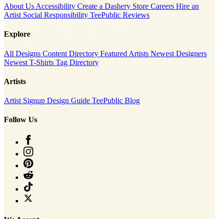
About Us
Accessibility
Create a Dashery Store
Careers
Hire an
Artist
Social Responsibility
TeePublic Reviews
Explore
All Designs
Content Directory
Featured Artists
Newest Designers
Newest T-Shirts
Tag Directory
Artists
Artist Signup
Design Guide
TeePublic Blog
Follow Us