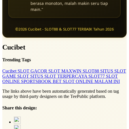
berasa monoton, malah makin seru tiap
main."
©2026 Cucibet - SLOT88 & SLOT77 TERBAIK Tahun 2026
Cucibet
Trending Tags
Cucibet
SLOT GACOR
SLOT MAXWIN
SLOT88
SITUS SLOT
GAME SLOT
SITUS SLOT TERPERCAYA
SLOT77
SLOT
ONLINE
SPORTSBOOK BET
SLOT ONLINE MALAM INI
The links above have been automatically generated based on tag
usage by third-party designers on the TeePublic platform.
Share this design: