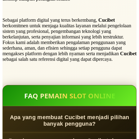
Sebagai platform digital yang terus berkembang,
Cucibet
berkomitmen untuk menjaga kualitas layanan melalui pengelolaan
sistem yang profesional, pengembangan teknologi yang
berkelanjutan, serta penyajian informasi yang lebih terstruktur.
Fokus kami adalah memberikan pengalaman penggunaan yang
sederhana, aman, dan efisien sehingga setiap pengguna dapat
mengakses platform dengan lebih nyaman serta menjadikan
Cucibet
sebagai salah satu referensi digital yang dapat dipercaya.
FAQ PEMAIN SLOT ONLINE
Apa yang membuat Cucibet menjadi pilihan
banyak pengguna?
Cucibet menawarkan navigasi yang mudah, performa