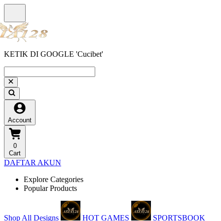
KETIK DI GOOGLE 'Cucibet'
Account
0
Cart
DAFTAR AKUN
Explore Categories
Popular Products
Shop All Designs
HOT GAMES
SPORTSBOOK