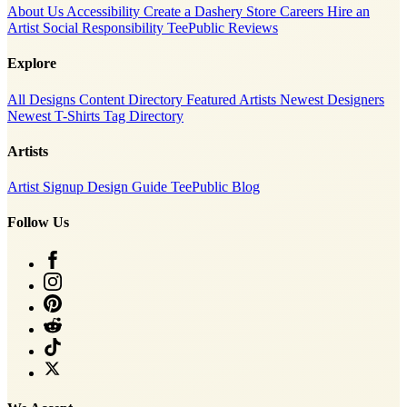
About Us
Accessibility
Create a Dashery Store
Careers
Hire an
Artist
Social Responsibility
TeePublic Reviews
Explore
All Designs
Content Directory
Featured Artists
Newest Designers
Newest T-Shirts
Tag Directory
Artists
Artist Signup
Design Guide
TeePublic Blog
Follow Us