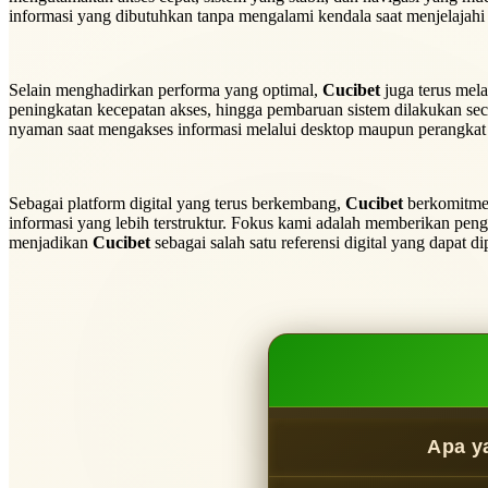
informasi yang dibutuhkan tanpa mengalami kendala saat menjelajahi
Selain menghadirkan performa yang optimal,
Cucibet
juga terus mel
peningkatan kecepatan akses, hingga pembaruan sistem dilakukan sec
nyaman saat mengakses informasi melalui desktop maupun perangkat s
Sebagai platform digital yang terus berkembang,
Cucibet
berkomitmen
informasi yang lebih terstruktur. Fokus kami adalah memberikan pen
menjadikan
Cucibet
sebagai salah satu referensi digital yang dapat di
Apa y