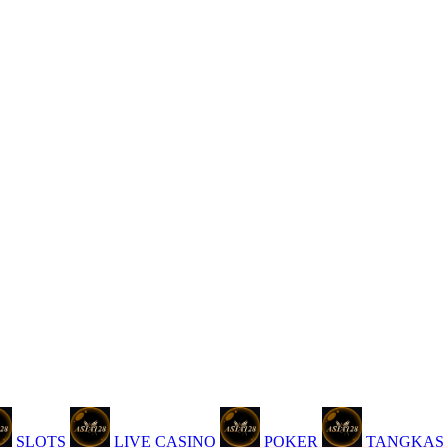
SLOTS
LIVE CASINO
POKER
TANGKAS