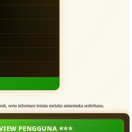
h, serta informasi tertata melalui antarmuka sederhana.
VIEW PENGGUNA ⭐⭐⭐