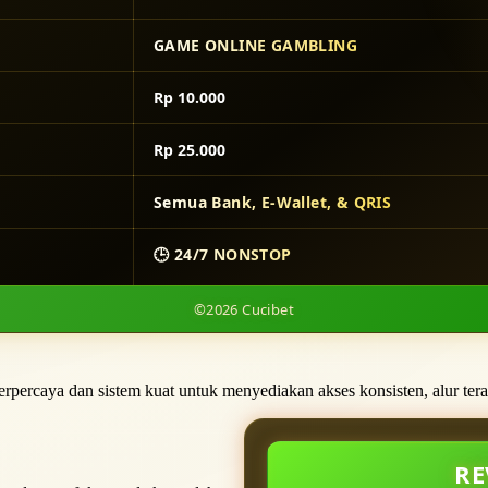
GAME ONLINE GAMBLING
Rp 10.000
Rp 25.000
Semua Bank, E-Wallet, & QRIS
🕒 24/7 NONSTOP
©2026 Cucibet
ercaya dan sistem kuat untuk menyediakan akses konsisten, alur terara
RE