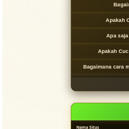
Cucibet menawarkan naviga
Bagai
memberikan pengalaman ak
Gunakan selalu alamat resm
Apakah C
lebih cepat, aman, dan tan
Ya, Cucibet dapat diakses
Apa saja
optimal dan mudah diguna
Cucibet mengutamakan kem
Apakah Cuci
untuk memberikan pengala
Tentu. Seluruh halaman Cu
Bagaimana cara m
mudah digunakan melalui 
Informasi terbaru dapat d
selalu memperoleh informa
Nama Situs