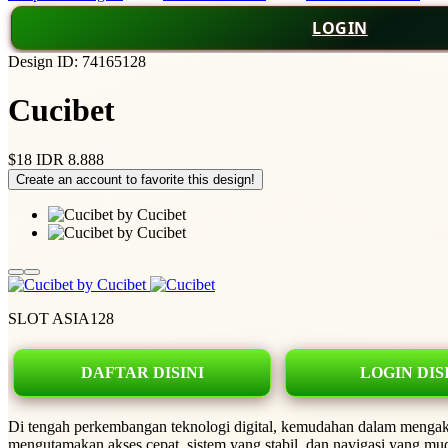
LOGIN
Design ID: 74165128
Cucibet
$18
IDR 8.888
Create an account to favorite this design!
SLOT ASIA128
DAFTAR DISINI
LOGIN DIS
Di tengah perkembangan teknologi digital, kemudahan dalam mengakse
mengutamakan akses cepat, sistem yang stabil, dan navigasi yang m