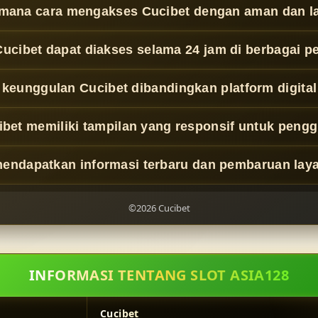
si yang mudah, performa yang stabil, serta tampilan yang respon
mana cara mengakses Cucibet dengan aman dan l
ses yang lebih nyaman di berbagai perangkat.
i Cucibet dan pastikan koneksi internet dalam kondisi stabil agar
ucibet dapat diakses selama 24 jam di berbagai p
pa kendala.
 kapan saja melalui desktop, laptop, tablet, maupun smartphone d
 keunggulan Cucibet dibandingkan platform digital
kan.
udahan navigasi, kecepatan akses, serta pengembangan layanan
bet memiliki tampilan yang responsif untuk peng
man yang lebih baik bagi pengguna.
cibet telah dioptimalkan agar tampil nyaman di berbagai ukuran l
endapatkan informasi terbaru dan pembaruan laya
perangkat mobile.
itemukan melalui halaman resmi Cucibet yang diperbarui secara 
si yang akurat dan terbaru.
©2026 Cucibet
INFORMASI TENTANG SLOT ASIA128
Cucibet