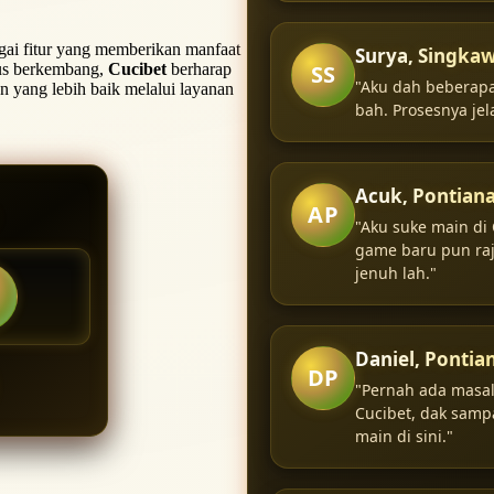
ai fitur yang memberikan manfaat
Surya, Singka
SS
rus berkembang,
Cucibet
berharap
"Aku dah beberapa
 yang lebih baik melalui layanan
bah. Prosesnya jela
Acuk, Pontian
AP
"Aku suke main di
game baru pun raji
jenuh lah."
Daniel, Pontia
DP
"Pernah ada masal
Cucibet, dak sampa
main di sini."