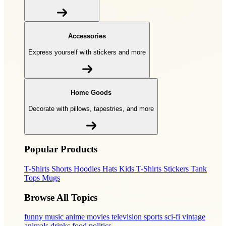
Accessories
Express yourself with stickers and more
Home Goods
Decorate with pillows, tapestries, and more
Popular Products
T-Shirts
Shorts
Hoodies
Hats
Kids T-Shirts
Stickers
Tank
Tops
Mugs
Browse All Topics
funny
music
anime
movies
television
sports
sci-fi
vintage
animals
drinks
food
politics