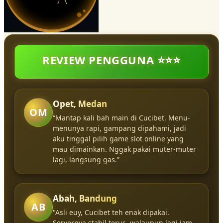
REVIEW PENGGUNA ⭐⭐⭐
Opet, Medan
OM
“Mantap kali bah main di Cucibet. Menu-
menunya rapi, gampang dipahami, jadi
aku tinggal pilih game slot online yang
mau dimainkan. Nggak pakai muter-muter
lagi, langsung gas.”
Abah, Bandung
AB
"Asli euy, Cucibet teh enak dipakai.
Servernya stabil terus, walaupun lagi jam