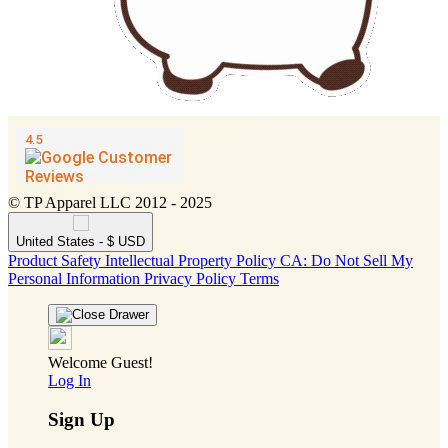
© TP Apparel LLC 2012 - 2025
United States - $ USD
Product Safety
Intellectual Property Policy
CA: Do Not Sell My
Personal Information
Privacy Policy
Terms
Welcome Guest!
Log In
Sign Up