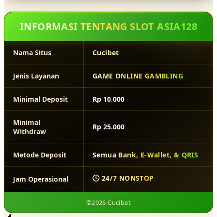
terbaru.
INFORMASI TENTANG SLOT ASIA128
Nama Situs
Cucibet
Jenis Layanan
GAME ONLINE GAMBLING
Minimal Deposit
Rp 10.000
Minimal
Rp 25.000
Withdraw
Metode Deposit
Semua Bank, E-Wallet, & QRIS
🕒 24/7 NONSTOP
Jam Operasional
©2026 Cucibet