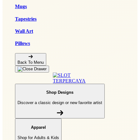
Mugs
Tapestries
Wall Art
Pillows
Back To Menu
Shop Designs
Discover a classic design or new favorite artist
Apparel
Shop for Adults & Kids