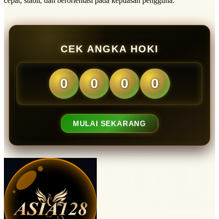
cepat, stabil, dan berorientasi pada kepuasan pengguna.
CEK ANGKA HOKI
0
0
0
0
MULAI SEKARANG