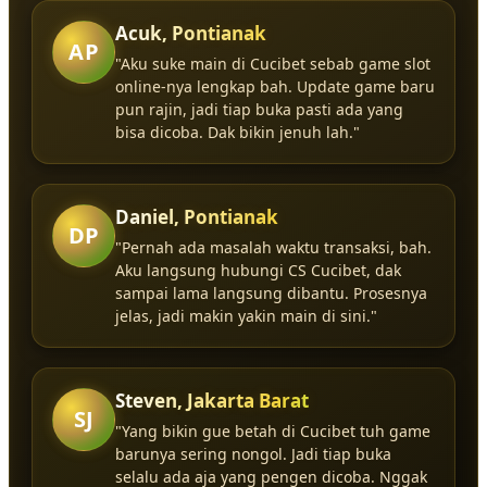
Acuk, Pontianak
AP
"Aku suke main di Cucibet sebab game slot
online-nya lengkap bah. Update game baru
pun rajin, jadi tiap buka pasti ada yang
bisa dicoba. Dak bikin jenuh lah."
Daniel, Pontianak
DP
"Pernah ada masalah waktu transaksi, bah.
Aku langsung hubungi CS Cucibet, dak
sampai lama langsung dibantu. Prosesnya
jelas, jadi makin yakin main di sini."
Steven, Jakarta Barat
SJ
"Yang bikin gue betah di Cucibet tuh game
barunya sering nongol. Jadi tiap buka
selalu ada aja yang pengen dicoba. Nggak