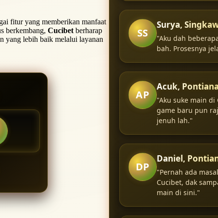
ai fitur yang memberikan manfaat
Surya, Singka
SS
rus berkembang,
Cucibet
berharap
"Aku dah beberapa
 yang lebih baik melalui layanan
bah. Prosesnya jela
Acuk, Pontian
AP
"Aku suke main di
game baru pun raji
jenuh lah."
Daniel, Pontia
DP
"Pernah ada masal
Cucibet, dak sampa
main di sini."