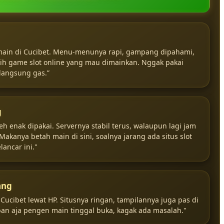
main di Cucibet. Menu-menunya rapi, gampang dipahami,
ilih game slot online yang mau dimainkan. Nggak pakai
 langsung gas.”
g
 teh enak dipakai. Servernya stabil terus, walaupun lagi jam
akanya betah main di sini, soalnya jarang ada situs slot
lancar ini."
ang
Cucibet lewat HP. Situsnya ringan, tampilannya juga pas di
kapan aja pengen main tinggal buka, kagak ada masalah."