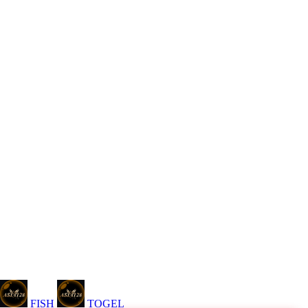
FISH
TOGEL