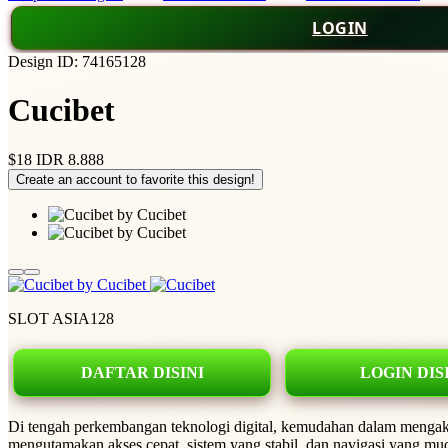
LOGIN
Design ID: 74165128
Cucibet
$18
IDR 8.888
Create an account to favorite this design!
SLOT ASIA128
DAFTAR DISINI
LOGIN DIS
Di tengah perkembangan teknologi digital, kemudahan dalam mengakse
mengutamakan akses cepat, sistem yang stabil, dan navigasi yang m