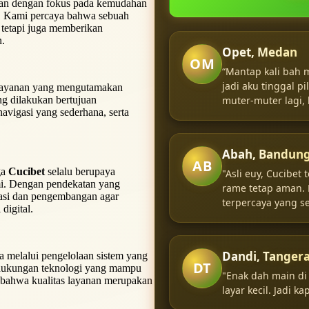
gkan dengan fokus pada kemudahan
n. Kami percaya bahwa sebuah
 tetapi juga memberikan
n.
Opet, Medan
OM
“Mantap kali bah 
jadi aku tinggal p
layanan yang mengutamakan
muter-muter lagi,
ng dilakukan bertujuan
avigasi yang sederhana, serta
Abah, Bandun
AB
ga
Cucibet
selalu berupaya
"Asli euy, Cucibet
mi. Dengan pendekatan yang
rame tetap aman. M
uasi dan pengembangan agar
terpercaya yang se
digital.
Dandi, Tanger
 melalui pengelolaan sistem yang
DT
ta dukungan teknologi yang mampu
"Enak dah main di 
bahwa kualitas layanan merupakan
layar kecil. Jadi 