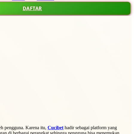
DAFTAR
eh pengguna. Karena itu,
Cucibet
hadir sebagai platform yang
ingan di berbagai perangkat sehingga pengguna bisa menemukan