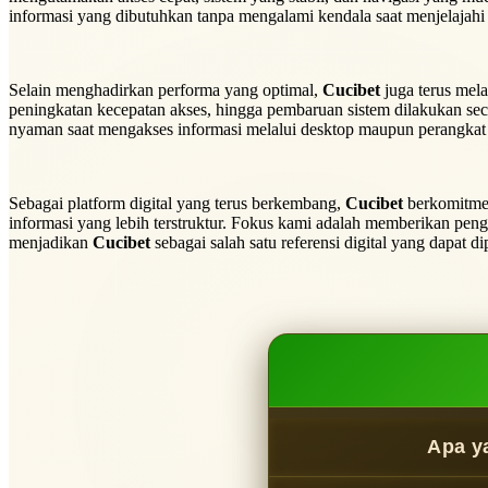
informasi yang dibutuhkan tanpa mengalami kendala saat menjelajahi
Selain menghadirkan performa yang optimal,
Cucibet
juga terus mel
peningkatan kecepatan akses, hingga pembaruan sistem dilakukan sec
nyaman saat mengakses informasi melalui desktop maupun perangkat s
Sebagai platform digital yang terus berkembang,
Cucibet
berkomitmen
informasi yang lebih terstruktur. Fokus kami adalah memberikan pen
menjadikan
Cucibet
sebagai salah satu referensi digital yang dapat di
Apa y