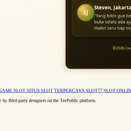
Steven, Jakart
SJ
"Yang bikin gue be
buka selalu ada a
makin seru tiap ma
©2026 Cuc
GAME SLOT
SITUS SLOT TERPERCAYA
SLOT77
SLOT ONLI
 by third-party designers on the TeePublic platform.