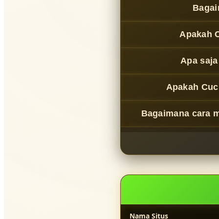
Cucibet menawarkan naviga
Bagai
memberikan pengalaman ak
Gunakan selalu alamat resm
Apakah C
lebih cepat, aman, dan tan
Ya, Cucibet dapat diakses
Apa saja
optimal dan mudah diguna
Cucibet mengutamakan kem
Apakah Cuci
untuk memberikan pengala
Tentu. Seluruh halaman Cu
Bagaimana cara m
mudah digunakan melalui 
Informasi terbaru dapat d
selalu memperoleh informa
Nama Situs