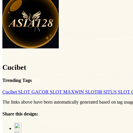
Cucibet
Trending Tags
Cucibet
SLOT GACOR
SLOT MAXWIN
SLOT88
SITUS SLOT
The links above have been automatically generated based on tag usage
Share this design: