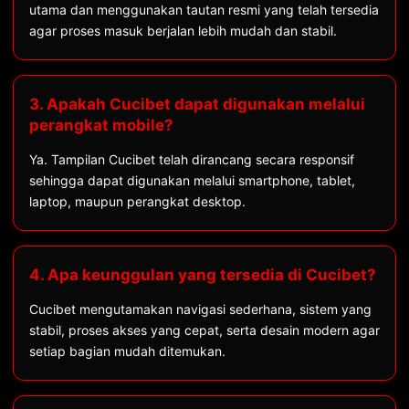
utama dan menggunakan tautan resmi yang telah tersedia
agar proses masuk berjalan lebih mudah dan stabil.
3. Apakah Cucibet dapat digunakan melalui
perangkat mobile?
Ya. Tampilan Cucibet telah dirancang secara responsif
sehingga dapat digunakan melalui smartphone, tablet,
laptop, maupun perangkat desktop.
4. Apa keunggulan yang tersedia di Cucibet?
Cucibet mengutamakan navigasi sederhana, sistem yang
stabil, proses akses yang cepat, serta desain modern agar
setiap bagian mudah ditemukan.