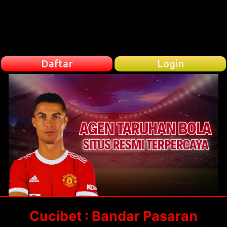
Daftar
Login
Cucibet : Bandar Pasaran