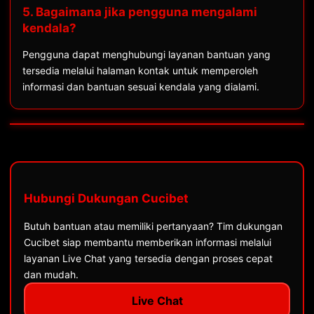
5. Bagaimana jika pengguna mengalami
kendala?
Pengguna dapat menghubungi layanan bantuan yang
tersedia melalui halaman kontak untuk memperoleh
informasi dan bantuan sesuai kendala yang dialami.
Hubungi Dukungan Cucibet
Butuh bantuan atau memiliki pertanyaan? Tim dukungan
Cucibet siap membantu memberikan informasi melalui
layanan Live Chat yang tersedia dengan proses cepat
dan mudah.
Live Chat