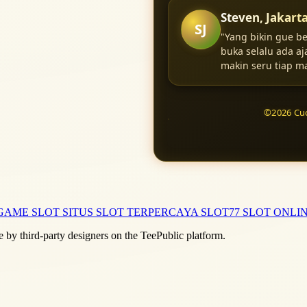
Steven, Jakart
SJ
"Yang bikin gue be
buka selalu ada a
makin seru tiap ma
©2026 Cuc
GAME SLOT
SITUS SLOT TERPERCAYA
SLOT77
SLOT ONLI
 by third-party designers on the TeePublic platform.