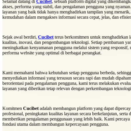
Selamat datang di
Cucibet
, sebuah platform digital yang dikemban
akses, performa yang stabil, dan pengalaman pengguna yang nyama
layanan yang baik tidak hanya menghadirkan tampilan yang menarik,
kemudahan dalam mengakses informasi secara cepat, jelas, dan efisie
Sejak awal berdiri,
Cucibet
terus berkomitmen untuk menghadirkan 
kualitas, inovasi, dan pengembangan teknologi. Setiap pembaruan ya
meningkatkan kenyamanan pengguna melalui sistem yang responsif, n
performa website yang optimal di berbagai perangkat.
Kami memahami bahwa kebutuhan setiap pengguna berbeda, sehing
menyediakan informasi yang tersusun secara rapi dan mudah dipaha
berorientasi pada pengalaman pengguna, kami terus melakukan eval
layanan yang diberikan tetap relevan dengan perkembangan teknologi 
Komitmen
Cucibet
adalah membangun platform yang dapat dipercaya
profesional, peningkatan kualitas layanan secara berkelanjutan, ser
memberikan pengalaman penggunaan yang lebih baik. Kami percaya 
fondasi utama dalam membangun kepercayaan pengguna.