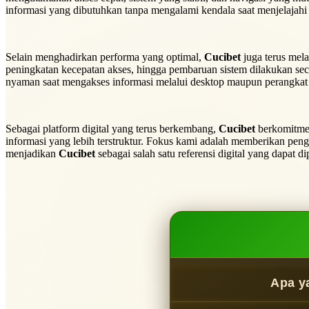
informasi yang dibutuhkan tanpa mengalami kendala saat menjelajahi
Selain menghadirkan performa yang optimal,
Cucibet
juga terus mel
peningkatan kecepatan akses, hingga pembaruan sistem dilakukan sec
nyaman saat mengakses informasi melalui desktop maupun perangkat s
Sebagai platform digital yang terus berkembang,
Cucibet
berkomitmen
informasi yang lebih terstruktur. Fokus kami adalah memberikan pen
menjadikan
Cucibet
sebagai salah satu referensi digital yang dapat di
Apa y