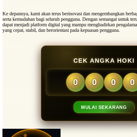
Ke depannya, kami akan terus berinovasi dan mengembangkan berbag
serta kemudahan bagi seluruh pengguna. Dengan semangat untuk te
dapat menjadi platform digital yang mampu menghadirkan pengalaman
yang cepat, stabil, dan berorientasi pada kepuasan pengguna.
CEK ANGKA HOKI
0
0
0
0
MULAI SEKARANG