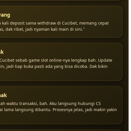
wang
 kali deposit sama withdraw di Cucibet, memang cepat
s, dak ribet, jadi nyaman kali main di sini."
ak
 Cucibet sebab game slot online-nya lengkap bah. Update
n, jadi tiap buka pasti ada yang bisa dicoba. Dak bikin
nak
ah waktu transaksi, bah. Aku langsung hubungi CS
i lama langsung dibantu. Prosesnya jelas, jadi makin yakin