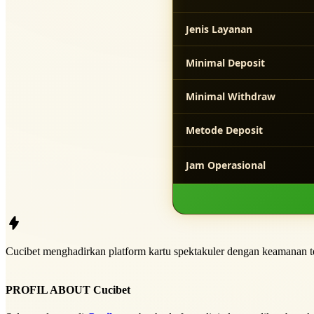
Jenis Layanan
Minimal Deposit
Minimal Withdraw
Metode Deposit
Jam Operasional
Cucibet menghadirkan platform kartu spektakuler dengan keamanan terp
PROFIL ABOUT Cucibet