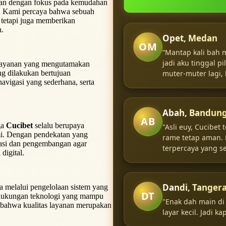
gkan dengan fokus pada kemudahan
n. Kami percaya bahwa sebuah
 tetapi juga memberikan
n.
Opet, Medan
OM
“Mantap kali bah 
jadi aku tinggal p
layanan yang mengutamakan
muter-muter lagi,
ng dilakukan bertujuan
avigasi yang sederhana, serta
Abah, Bandun
AB
ga
Cucibet
selalu berupaya
"Asli euy, Cucibet
mi. Dengan pendekatan yang
rame tetap aman. M
uasi dan pengembangan agar
terpercaya yang se
digital.
Dandi, Tanger
 melalui pengelolaan sistem yang
DT
ta dukungan teknologi yang mampu
"Enak dah main di 
bahwa kualitas layanan merupakan
layar kecil. Jadi 